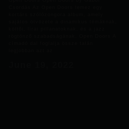
Open Doors Open Doors by Gábor
Csordás Az Open Doors lemez egy
kortárs szólózongora album, amely
sajátos ötvözete a dinamikus témáknak,
költői, lírai pillanatoknak, és a jazz
rögtönző szabadságának. Open Doors A
címadó dal foglalja össze talán
legjobban azt az
June 19, 2022