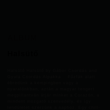
ALBUM
Halsütő
Halsütő Halsütő by Gábor Csordás and
Gyula Csordás Alpakka Fűzfák alatt
ébredünk a kempingben vagy a
nyaralónkban, aztán a magyar tengert
megpillantván átjár minket a Corazón, a
mindent mozgató szenvedély, és így
lendületet szerzünk a naphoz. Egy chill-