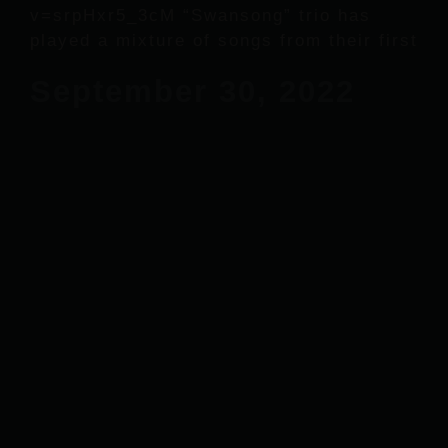
v=srpHxr5_3cM “Swansong” trio has
played a mixture of songs from their first
September 30, 2022