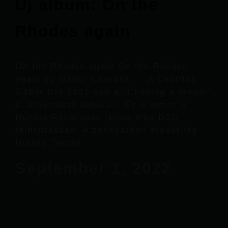
Új album: On the
Rhodes again
On the Rhodes again On the Rhodes
again by Gábor Csordás A Csordás
Gábor trió 2021-ben a “Chasing a dream”
c. albumával debütált. Ez a lemez a
Hunnia Recordson jelent meg DSD
felbontásban. A zenekarban eredetileg
Hidász Tamás
September 1, 2022