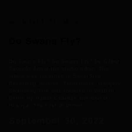
ALBUM
NEWS
·
Do Swans Fly?
Do Swans Fly? Do Swans Fly? by Gábor
Csordás About the studio album The
album was recorded in SuperSize
Recording Studios, Törökbálint, Hungary.
Swansong Trio was founded in 2010 in
Berlin by Gábor Csordás and Noriaki
Hosoya. The first drummer,
September 30, 2022