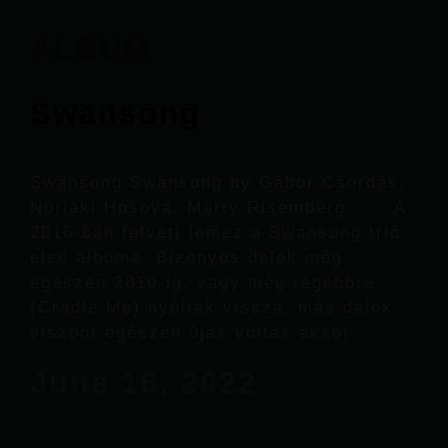
ALBUM
Swansong
Swansong Swansong by Gábor Csordás,
Noriaki Hosoya, Marty Risemberg A
2016-ban felvett lemez a Swansong trió
első albuma. Bizonyos dalok még
egészen 2010-ig, vagy még régebbre
(Cradle Me) nyúltak vissza, más dalok
viszont egészen újak voltak akkor
June 16, 2022