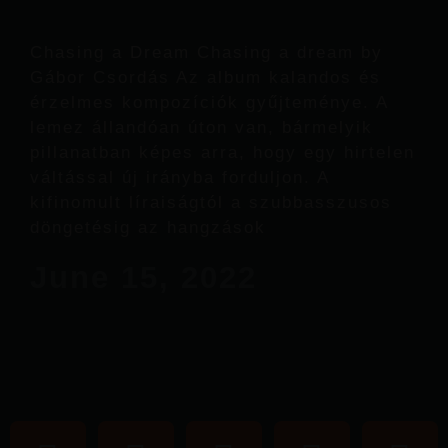
Chasing a Dream Chasing a dream by
Gábor Csordás Az album kalandos és
érzelmes kompozíciók gyűjteménye. A
lemez állandóan úton van, bármelyik
pillanatban képes arra, hogy egy hirtelen
váltással új irányba forduljon. A
kifinomult líraiságtól a szubbasszusos
döngetésig az hangzások
June 15, 2022