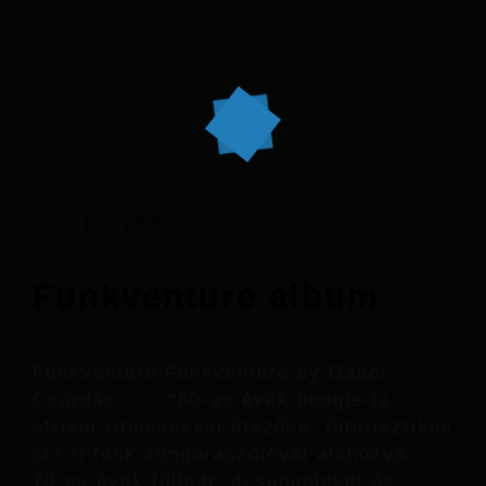
ALBUM
Funkventure album
Funkventure Funkventure by Gábor
Csordás “80-as évek boogie-ja
afrikai ritmusokkal átszőve, futurisztikus
sci-fi funk zongoraszólóval aláhúzva,
70-es évek fülledt, dzsungeleket és