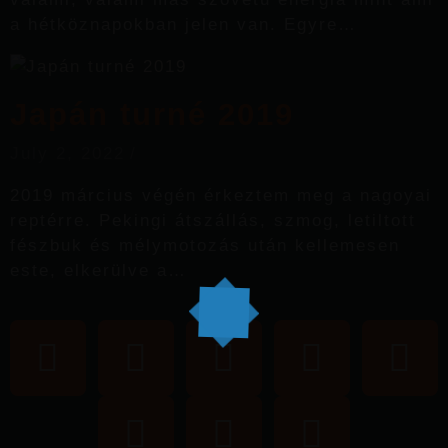
a hétköznapokban jelen van. Egyre…
Japán turné 2019
July 2, 2022
/
2019 március végén érkeztem meg a nagoyai
reptérre. Pekingi átszállás, szmog, letiltott
fészbuk és mélymotozás után kellemesen
este, elkerülve a…