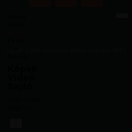
Home
Hírek
Blog
Zene
Bio
(C) all rights reserved Gábor Csordás 2022
Média
Képek
Videó
Sajtó
Kapcsolat
English
X