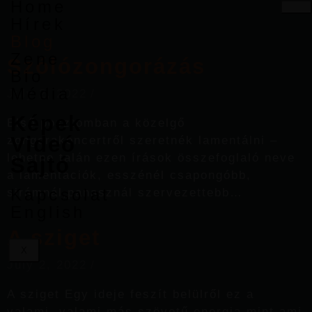
Home
Hírek
Blog
Zene
Szólózongorázás
Bio
Média
July 2, 2022
/
Képek
Első posztomban a közelgő
Videó
zongorakoncertről szeretnék lamentálni –
lehetne talán ezen írások összefoglaló neve
Sajtó
a lamentációk, esszénél csapongóbb,
Kapcsolat
sirámnál,panasznál szervezettebb…
English
A sziget
X
July 2, 2022
/
A sziget Egy ideje feszít belülről ez a
valami, valami más szövetű energia mint ami