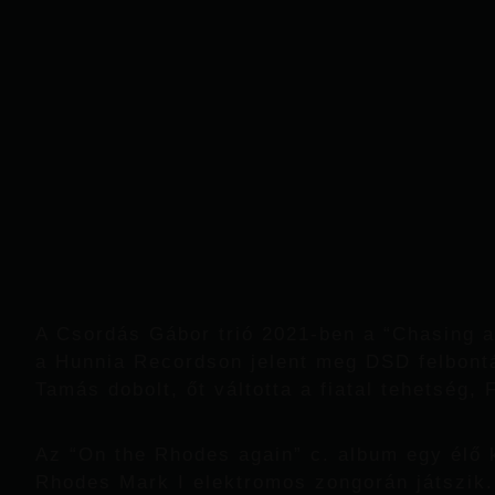
A Csordás Gábor trió 2021-ben a “Chasing a
a Hunnia Recordson jelent meg DSD felbont
Tamás dobolt, őt váltotta a fiatal tehetség,
Az “On the Rhodes again” c. album egy élő 
Rhodes Mark I elektromos zongorán játszik