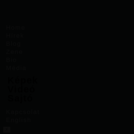
Home
Hírek
Blog
Zene
Bio
Média
Képek
Videó
Sajtó
Kapcsolat
English
X