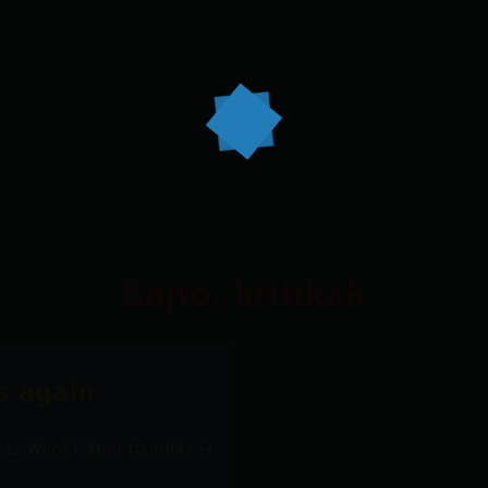
Sajtó, kritikák
s again
zz Word Gábor Csordás is