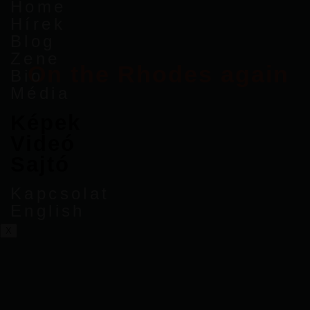
Home
Hírek
Blog
Zene
On the Rhodes again
Bio
Média
Képek
Videó
Sajtó
Kapcsolat
English
X