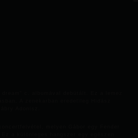
 dream” c. albumával debütált. Ez a lemez
ásban. A zenekarban eredetileg Hidász
 Fábry Adonisz.
koncertfelvétel, melyen Gábor egy Fender
. Ez a különleges hangszer egy egészen