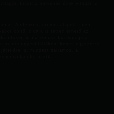
világát, kicsit a hetvenes évek világát is
sában. A stenkes, grúvos alapok a neo-
ábor költői oldala is tetten érhető az
ökéletesen uraló zenész közössége a
on szinte egyedülállóként képes egyszerre
 játékára is, mindezt dallamos, a
rzeményeken keresztül.