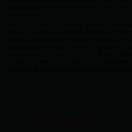
más megvilágításból mutatja be a trió zenei 
megidézve.
Dög és líraiság keveredik a zenekar előadá
soul és a funk/hiphop hatását mutatják, de G
improvizációk során. A három, hangszerét t
legmagasabb szinten játszó trió, amely itth
a nyílt, izgalmas jazzre és a szigorú beatek
közönség által is könnyen befogadható sze
Streaming