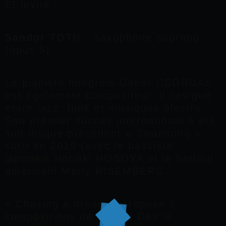
Et invité :
Sandor TOTH
: Saxophone soprano
(opus 5)
Le pianiste hongrois Gabor CSORDAS
est également compositeur, il navigue
entre jazz, funk et musiques électro.
Son premier succès international a été
son disque précédent « Swansong »
sorti en 2019 (avec le bassiste
japonais Noriaki HOSOYA et le batteur
américain Marly RISEMBERG.
« Chasing a dream » propose 8
compositions de Gabor. Dès la