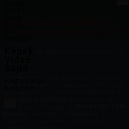
Home
Hírek
Blog
Az Actionjazz (FR) a
Zene
"Chasing a Dream"-ről
Bio
Média
Képek
Chronique de Martine Omiécinski le 28
Videó
Août 2022
Sajtó
Une fois n’est pas coutume, faisons un
Kapcsolat
tour à l’Est de l’Europe pour chroniquer
English
2 productions : une venant de Hongrie
du
Gabor CSORDAS Trio
et une de
X
République Tchèque du
POINT OF FEW
Quartet
,
envoyés
aimablement
à
Action Jazz
où nous sommes donc
connus et reconnus !!!