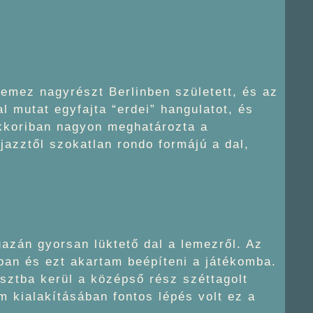
lemez nagyrészt Berlinben született, és az
l mutat egyfajta “erdei” hangulatot, és
akkoriban nagyon meghatározta a
jazztől szokatlan rondo formájú a dal,
gazán gyorsan lüktető dal a lemezről. Az
ban és ezt akartam beépíteni a játékomba.
sztba kerül a középső rész széttagolt
 kialakításában fontos lépés volt ez a