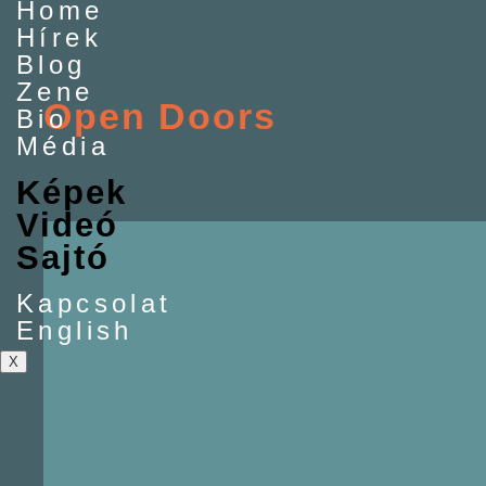
Home
Hírek
Blog
Zene
Open Doors
Bio
Média
Képek
Videó
Sajtó
Kapcsolat
English
X