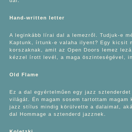
dal.
Hand-written letter
A leginkább lírai dal a lemezről. Tudjuk-e m
Kaptunk, írtunk-e valaha ilyent? Egy kicsit
korszaknak, amit az Open Doors lemez lezár
kézzel írott levél, a maga öszinteségével, i
Old Flame
Ez a dal egyértelműen egy jazz sztenderdet
világát. Én magam sosem tartottam magam ki
jazz stílus mindig körülvette a dalaimat, ak
dal Hommage a sztenderd jazznek.
Koletzki