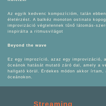
Az egyik kedvenc kompozícióm, talán ebben s
életérzést. A balkéz monoton ostinato kopog
improvizáció végtelennek tűnő látomás-szerű
inspirálta a ritmusvilágot
Beyond the wave
Ez egy improzíció, azaz egy improvizáció, a
óceánok hatását mutató záró dal, amely a v
hallgató körül. Érdekes módon akkor írtam
óceánokon.
Streaming