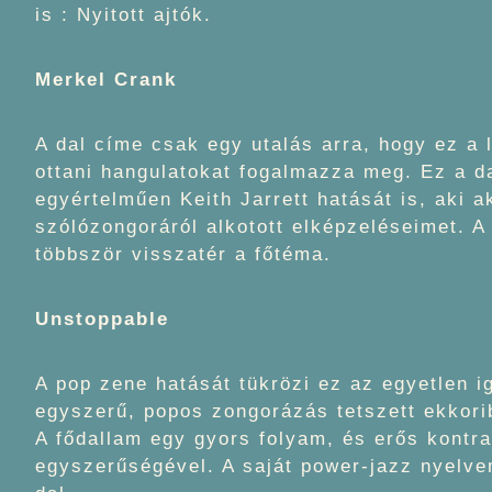
is : Nyitott ajtók.
Merkel Crank
A dal címe csak egy utalás arra, hogy ez a 
ottani hangulatokat fogalmazza meg. Ez a da
egyértelműen Keith Jarrett hatását is, aki 
szólózongoráról alkotott elképzeléseimet. A 
többször visszatér a főtéma.
Unstoppable
A pop zene hatását tükrözi ez az egyetlen i
egyszerű, popos zongorázás tetszett ekkori
A fődallam egy gyors folyam, és erős kontra
egyszerűségével. A saját power-jazz nyelvem