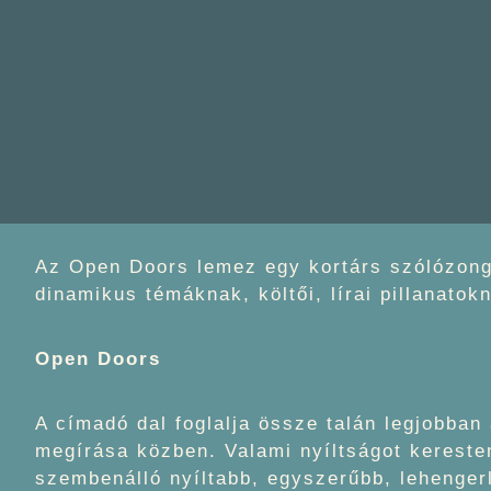
Az Open Doors lemez egy kortárs szólózong
dinamikus témáknak, költői, lírai pillanato
Open Doors
A címadó dal foglalja össze talán legjobban
megírása közben. Valami nyíltságot kerestem
szembenálló nyíltabb, egyszerűbb, lehengerl