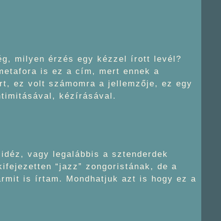
ég, milyen érzés egy kézzel írott levél?
 metafora is ez a cím, mert ennek a
t, ez volt számomra a jellemzője, ez egy
ntimitásával, kézírásával.
 idéz, vagy legalábbis a sztenderdek
fejezetten “jazz” zongoristának, de a
ármit is írtam. Mondhatjuk azt is hogy ez a